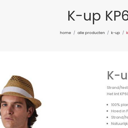
K-up KP6
home
alle producten
k-up
K-u
Strand/fest
Het lint KP
100% pla
Hoed in 
Strand/f
Natuurlij