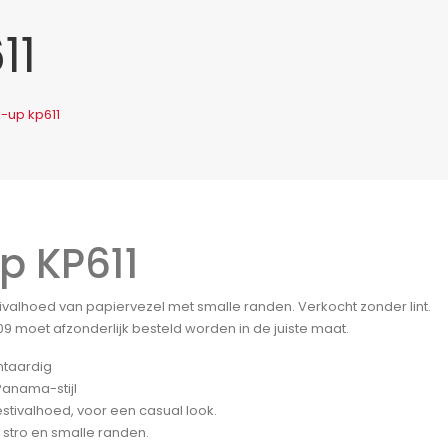
11
k-up kp611
p KP611
ivalhoed van papiervezel met smalle randen. Verkocht zonder lint.
609 moet afzonderlijk besteld worden in de juiste maat.
ntaardig
Panama-stijl
estivalhoed, voor een casual look.
k stro en smalle randen.