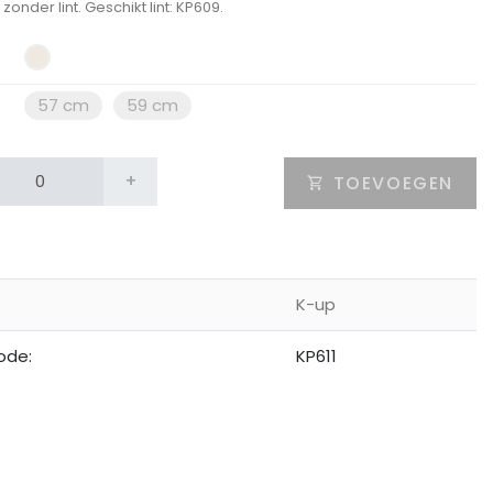
zonder lint. Geschikt lint: KP609.
57 cm
59 cm
+
TOEVOEGEN
K-up
ode:
KP611