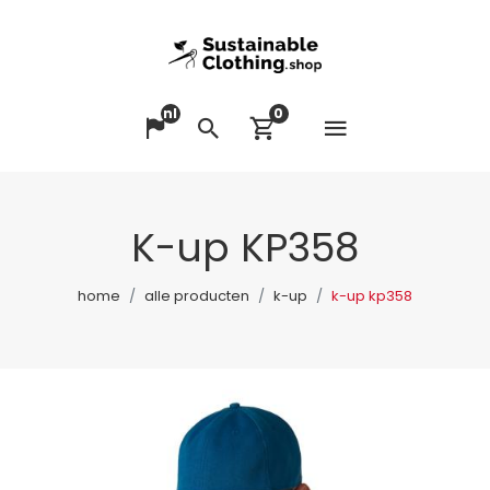
nl
0
Menu op
Taal veranderen
Zoeken
Winkelwagen bek
K-up KP358
home
alle producten
k-up
k-up kp358