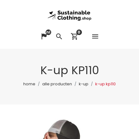
nl
0
Menu op
Taal veranderen
Zoeken
Winkelwagen bek
K-up KP110
home
alle producten
k-up
k-up kp110