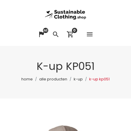
nl
0
Menu op
Taal veranderen
Zoeken
Winkelwagen bek
K-up KP051
home
alle producten
k-up
k-up kp051