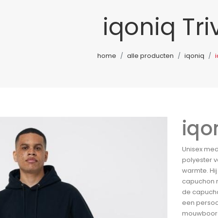
iqoniq Tri
home
alle producten
iqoniq
i
iqo
Unisex med
polyester v
warmte. Hi
capuchon m
de capucho
een persoo
mouwboorde