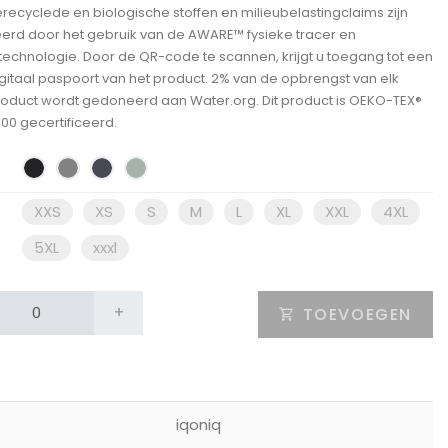
recyclede en biologische stoffen en milieubelastingclaims zijn
rd door het gebruik van de AWARE™ fysieke tracer en
technologie. Door de QR-code te scannen, krijgt u toegang tot een
gitaal paspoort van het product. 2% van de opbrengst van elk
roduct wordt gedoneerd aan Water.org. Dit product is OEKO-TEX®
00 gecertificeerd.
XXS
XS
S
M
L
XL
XXL
4XL
5XL
xxxl
+
TOEVOEGEN
iqoniq