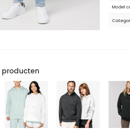
Model c
Categor
e producten