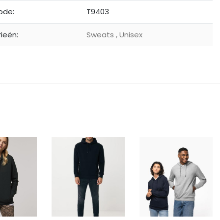
ode:
T9403
ieën:
Sweats
,
Unisex