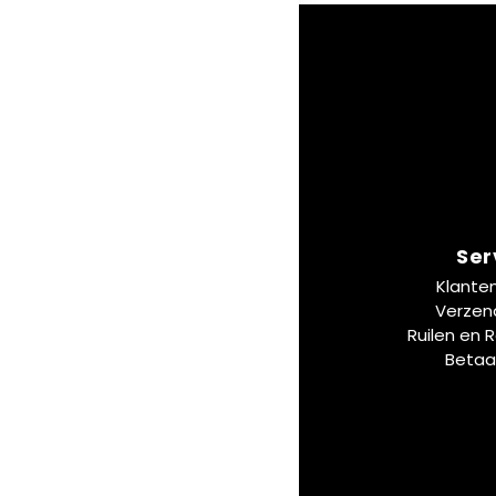
Ser
Klante
Verzen
Ruilen en 
Betaa