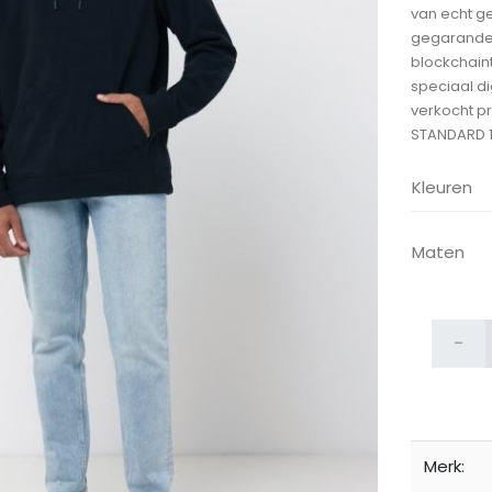
van echt ge
gegarandee
blockchain
speciaal di
verkocht p
STANDARD 1
Kleuren
ijken
Maten
-
Merk: