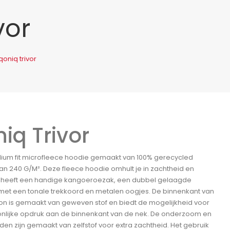
vor
qoniq trivor
niq Trivor
ium fit microfleece hoodie gemaakt van 100% gerecycled
an 240 G/M². Deze fleece hoodie omhult je in zachtheid en
j heeft een handige kangoeroezak, een dubbel gelaagde
et een tonale trekkoord en metalen oogjes. De binnenkant van
n is gemaakt van geweven stof en biedt de mogelijkheid voor
nlijke opdruk aan de binnenkant van de nek. De onderzoom en
n zijn gemaakt van zelfstof voor extra zachtheid. Het gebruik