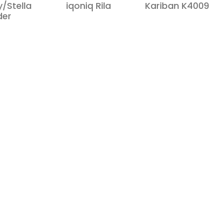
y/Stella
iqoniq Rila
Kariban K4009
der