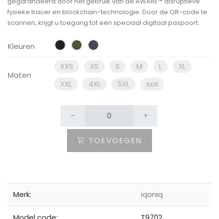
gegarandeerd door het gebruik van de AWARE™ disruptieve
fysieke tracer en blockchain-technologie. Door de QR-code te
scannen, krijgt u toegang tot een speciaal digitaal paspoort.
Kleuren
XXS
XS
S
M
L
XL
Maten
XXL
4XL
5XL
xxxl
-
+
TOEVOEGEN
Merk:
iqoniq
Model code:
T9702