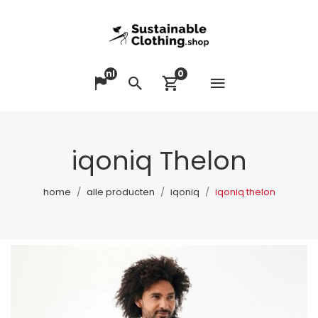
nl
0
Menu op
Taal veranderen
Zoeken
Winkelwagen bek
iqoniq Thelon
home
alle producten
iqoniq
iqoniq thelon