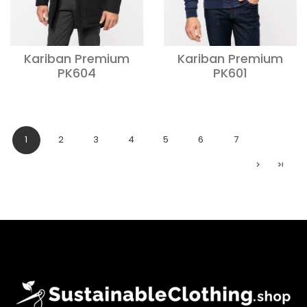
Kariban Premium
Kariban Premium
PK604
PK601
Volgend
Laa
1
2
3
4
5
6
7