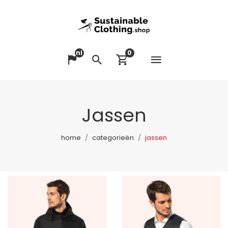
nl
0
Menu op
Taal veranderen
Zoeken
Winkelwagen bek
Jassen
home
categorieën
jassen