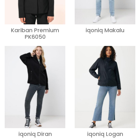
Kariban Premium
iqoniq Makalu
PK6050
iqoniq Diran
iqoniq Logan