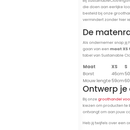
Bij SustainableClothing
die doen aan eerlijke lo
besteld bij onze grootha
vermindert zonder hier i
De matenra
Als ondernemer snap jij 
gaan van een
maat XS 
tabel van Sustainable Cl
Maat
XS
S
Borst
46cm
5
Mouw lengte
59cm
6
Ontwerp je 
Bij onze
groothandel voo
kiezen om producten te b
ontvangt om aan jouw col
Heb jij twijfels over een