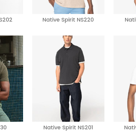
NS202
Native Spirit NS220
Nati
30
Native Spirit NS201
Nati