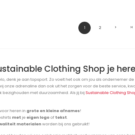
Volgende
La
1
2
Sustainable Clothing Shop je here
o, denk je aan topsport. Zo voelt het ook om jou als ondernemer de
ij onze adrenaline dan ook uit het zorgen voor de beste service, kwal
ook bezighouden met duurzaamheid. Als jij bij
Sustainable Clothing Sh
 voor heren in
grote en kleine afnames
!
shirts
met
je
eigen logo
of
tekst
.
aliteit materialen
worden bij ons gebruikt!