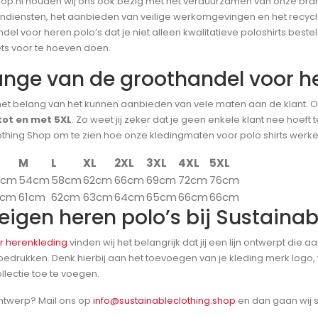
Shop.nl houden wij ons ook bezig met het verduurzamen van onze bra
ondiensten, het aanbieden van veilige werkomgevingen en het recycl
ndel voor heren polo’s dat je niet alleen kwalitatieve poloshirts bes
ets voor te hoeven doen.
nge van de groothandel voor he
het belang van het kunnen aanbieden van vele maten aan de klant. O
tot en met 5XL
. Zo weet jij zeker dat je geen enkele klant nee hoef
othing Shop om te zien hoe onze kledingmaten voor polo shirts werke
M
L
XL
2XL
3XL
4XL
5XL
0cm
54cm
58cm
62cm
66cm
69cm
72cm
76cm
0cm
61cm
62cm
63cm
64cm
65cm
66cm
66cm
eigen heren polo’s bij Sustaina
r herenkleding
vinden wij het belangrijk dat jij een lijn ontwerpt die a
edrukken. Denk hierbij aan het toevoegen van je kleding merk logo, we
lectie toe te voegen.
 ontwerp? Mail ons op
info@sustainableclothing.shop
en dan gaan wij s