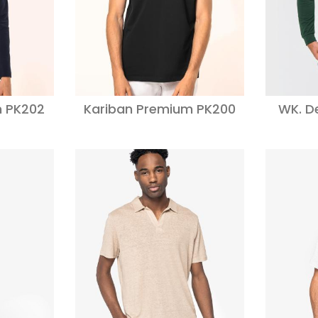
m PK202
Kariban Premium PK200
WK. D
ijken