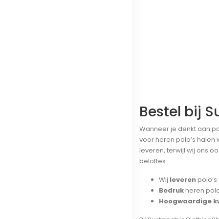
Bestel bij 
Wanneer je denkt aan pol
voor heren polo’s halen w
leveren, terwijl wij ons 
beloftes:
Wij
leveren
polo’s
Bedruk
heren polo
Hoogwaardige kw