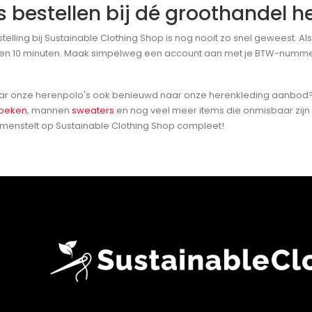
s bestellen bij dé groothandel h
telling bij Sustainable Clothing Shop is nog nooit zo snel geweest. A
en 10 minuten. Maak simpelweg een account aan met je BTW-nummer en 
 naar onze herenpolo's ook benieuwd naar onze herenkleding aanbod?
oeken
, mannen
sweaters
en nog veel meer items die onmisbaar zijn 
 samenstelt op Sustainable Clothing Shop compleet!