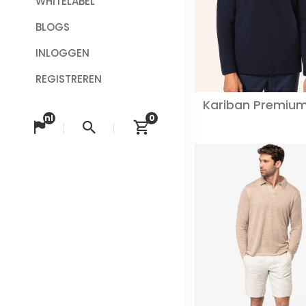
WHITELABEL
BLOGS
INLOGGEN
REGISTREREN
Kariban Premiu
nl
0
Taal veranderen
Zoeken
Winkelwagen bek