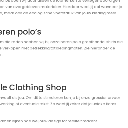
nd. Dit doen wij door alleen de topmerken te vertegenwoordigen
en van overgebleven materialen. Hierdoor weet jij dat wanneer je
teld, maar ook de ecologische voetafdruk van jouw kleding merk
ren polo’s
m die reden hebben wij bij onze heren polo groothandel shirts die
t te verkopen met betrekking tot kledingmaten. Zie hieronder de
n:
ble Clothing Shop
anvoelt als jou. Om dit te stimuleren kan je bij onze grossier ervoor
rking of eventuele tekst. Zo weet jij zeker dat je unieke items
amen kijken hoe we jouw design tot realiteit maken!